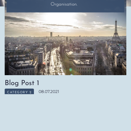
Organisation.
Blog Post 1
08.07.2021
CATEGORY 2
Proin dictumst donec habitasse dictumst est, leo
maecenas imperdiet ultrices hendrerit varius. Nibh urna
platea ultrices auctor justo volutpat congue! Laoreet lorem
etiam.